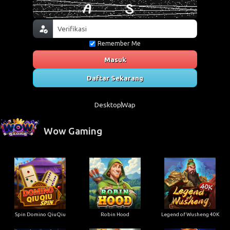
Remember Me
Masuk
Daftar Sekarang
Desktop
Wap
Wow Gaming
Spin Domino QiuQiu
Robin Hood
Legend of Wusheng 40K