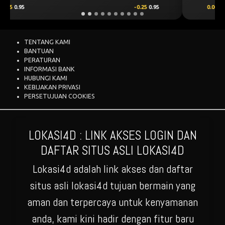
0.00
0.62
0.00
-0.72
TENTANG KAMI
BANTUAN
PERATURAN
INFORMASI BANK
HUBUNGI KAMI
KEBIJAKAN PRIVASI
PERSETUJUAN COOKIES
LOKASI4D : LINK AKSES LOGIN DAN
DAFTAR SITUS ASLI LOKASI4D
Lokasi4d adalah link akses dan daftar
situs asli lokasi4d tujuan bermain yang
aman dan terpercaya untuk kenyamanan
anda, kami kini hadir dengan fitur baru