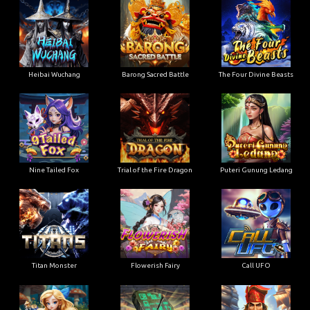
Heibai Wuchang
Barong Sacred Battle
The Four Divine Beasts
Nine Tailed Fox
Trial of the Fire Dragon
Puteri Gunung Ledang
Titan Monster
Flowerish Fairy
Call UFO