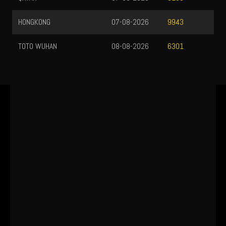
HONGKONG
07-08-2026
9943
TOTO WUHAN
08-08-2026
6301