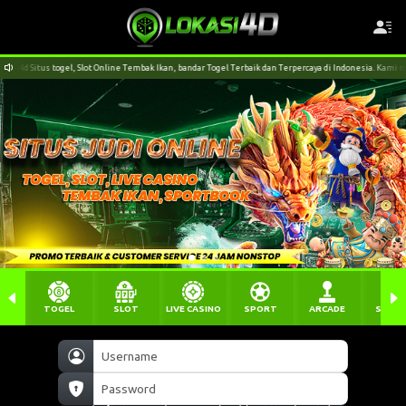
4d Situs togel, Slot Online Tembak Ikan, bandar Togel Terbaik dan Terpercaya di Indonesia. Kami men
TOGEL
SLOT
LIVE CASINO
SPORT
ARCADE
SABU