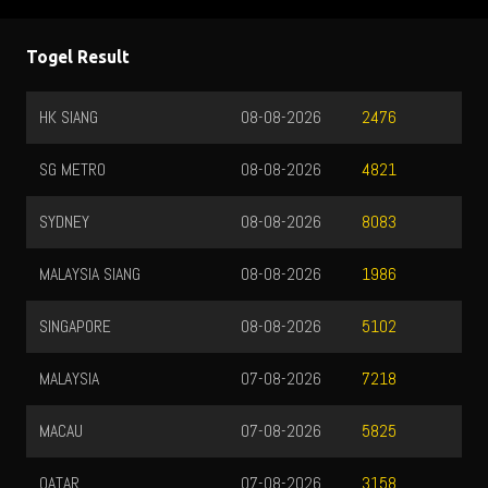
Togel Result
HK SIANG
08-08-2026
2476
SG METRO
08-08-2026
4821
SYDNEY
08-08-2026
8083
MALAYSIA SIANG
08-08-2026
1986
SINGAPORE
08-08-2026
5102
MALAYSIA
07-08-2026
7218
MACAU
07-08-2026
5825
QATAR
07-08-2026
3158