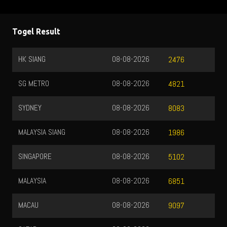
Togel Result
HK SIANG
08-08-2026
2476
SG METRO
08-08-2026
4821
SYDNEY
08-08-2026
8083
MALAYSIA SIANG
08-08-2026
1986
SINGAPORE
08-08-2026
5102
MALAYSIA
08-08-2026
6851
MACAU
08-08-2026
9097