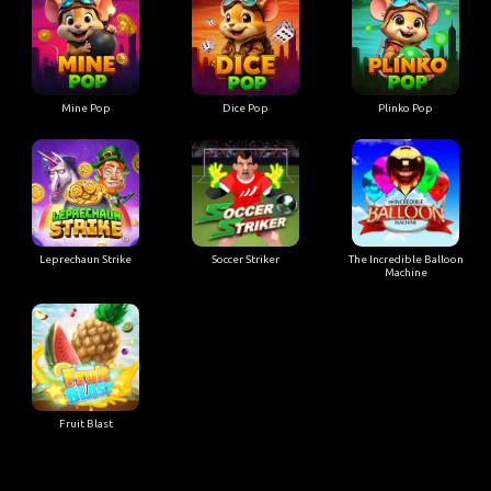
Mine Pop
Dice Pop
Plinko Pop
Leprechaun Strike
Soccer Striker
The Incredible Balloon
Machine
Fruit Blast