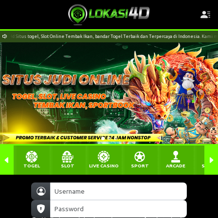
4d Situs togel, Slot Online Tembak Ikan, bandar Togel Terbaik dan Terpercaya di Indonesia. Kami men
TOGEL
SLOT
LIVE CASINO
SPORT
ARCADE
SABU