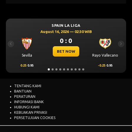
LA LIGA
SPAIN LA LI
26 — 02:30 WIB
August 16, 2026 — 0
: 0
0 : 0
Previous
Next
 NOW
BET NOW
Rayo Vallecano
Alaves
-0.25
0.95
0.00
0.62
TENTANG KAMI
BANTUAN
PERATURAN
INFORMASI BANK
HUBUNGI KAMI
KEBIJAKAN PRIVASI
PERSETUJUAN COOKIES