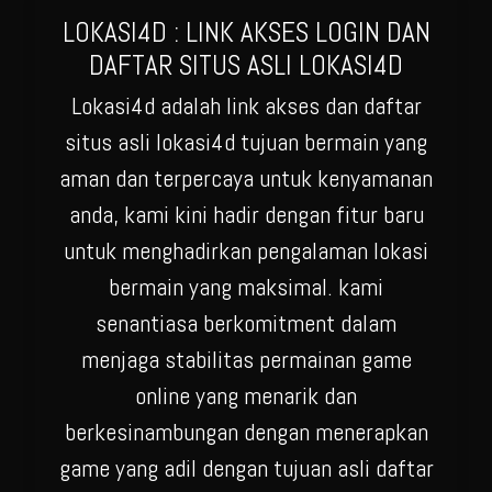
LOKASI4D : LINK AKSES LOGIN DAN
DAFTAR SITUS ASLI LOKASI4D
Lokasi4d adalah link akses dan daftar
situs asli lokasi4d tujuan bermain yang
aman dan terpercaya untuk kenyamanan
anda, kami kini hadir dengan fitur baru
untuk menghadirkan pengalaman lokasi
bermain yang maksimal. kami
senantiasa berkomitment dalam
menjaga stabilitas permainan game
online yang menarik dan
berkesinambungan dengan menerapkan
game yang adil dengan tujuan asli daftar