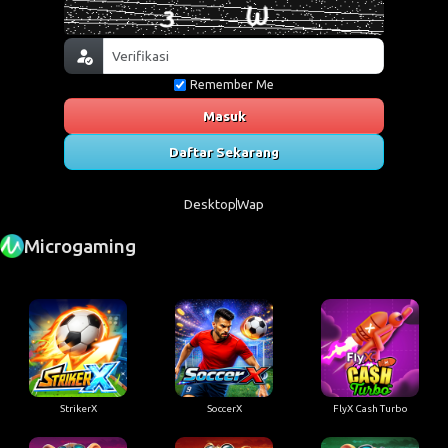
Remember Me
Masuk
Daftar Sekarang
Desktop
Wap
Microgaming
StrikerX
SoccerX
FlyX Cash Turbo