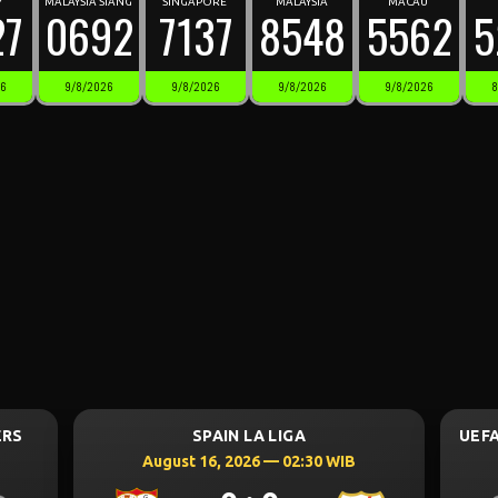
Y
MALAYSIA SIANG
SINGAPORE
MALAYSIA
MACAU
27
0692
7137
8548
5562
5
26
9/8/2026
9/8/2026
9/8/2026
9/8/2026
8
ERS
UEFA CHAMPIONS LEAGUE QUALIFIERS
August 12, 2026 — 00:00 WIB
A