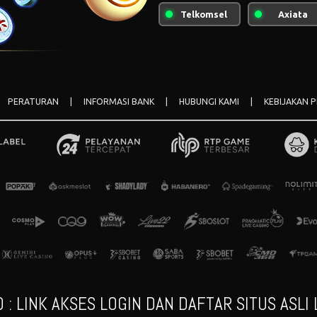
Telkomsel
Axiata
PERATURAN
|
INFORMASI BANK
|
HUBUNGI KAMI
|
KEBIJAKAN P
 : LINK AKSES LOGIN DAN DAFTAR SITUS ASLI